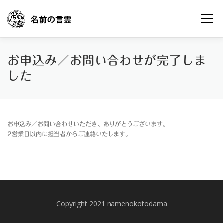
コ
ン
メニュー
テ
ン
ツ
へ
想い
プロダクツ
名前の言霊って
ご感想
お申込み／お問い合わせが完了しま
ス
キ
した
ッ
プ
ブログ
お申込み／お問い合わせ
お申込み／お問い合わせいただき、ありがとうございます。
2営業日以内に担当者からご連絡いたします。
Copyright 2021 namenokotodama