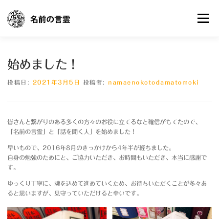
コ
ン
メニュー
テ
ン
ツ
へ
想い
プロダクツ
名前の言霊って
ご感想
始めました！
ス
キ
ッ
投稿日:
2021年3月5日
投稿者:
namaenokotodamatomoki
プ
ブログ
お申込み／お問い合わせ
皆さんと繋がりのある多くの方々のお役に立てるなと確信がもてたので、
「名前の言霊」と「話を聞く人」を始めました！
早いもので、2016年8月のきっかけから4年半が経ちました。
自身の勉強のためにと、ご協力いただき、お時間もいただき、本当に感謝で
す。
ゆっくり丁寧に、魂を込めて進めていくため、お待ちいただくことが多々あ
ると思いますが、見守っていただけると幸いです。